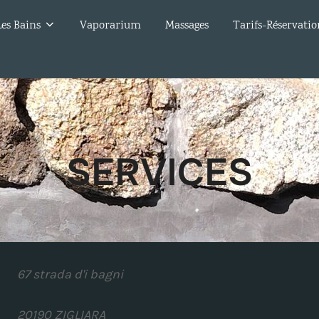
Les Bains
Vaporarium
Massages
Tarifs-Réservatio
SERVICES
67 strada d'i bagni
20190 ZIGLIARA