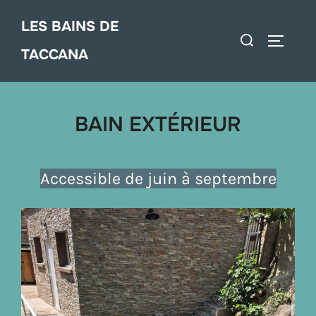
Aller
LES BAINS DE
au
Rechercher :
Permute
contenu
TACCANA
BAIN EXTÉRIEUR
Accessible de juin à septembre