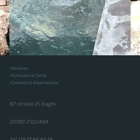
>Horaires
>Formules et Tarifs
>Contact et Réservations
67 strada d'i bagni
20190 ZIGLIARA
Tel. 09.77.86.84.19