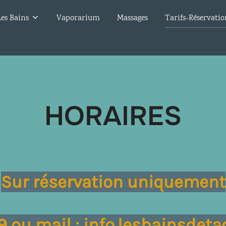
Les Bains
Vaporarium
Massages
Tarifs-Réservatio
HORAIRES
Sur réservation uniquement
4.19 ou mail : info.lesbainsde