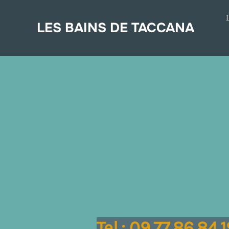
Aller
au
LES BAINS DE TACCANA
contenu
Tel.: 09.77.86.8