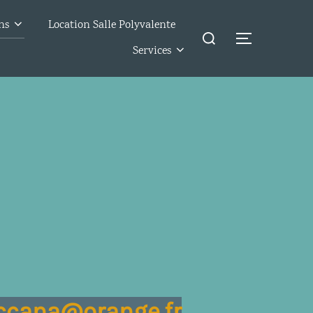
ns
Location Salle Polyvalente
Rechercher :
Permuter l
Services
taccana@orange.fr