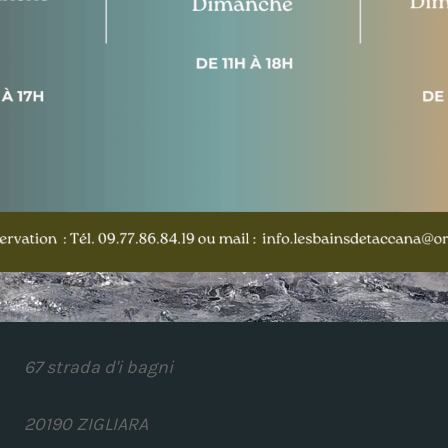
67 strada d'i bagni
20190 ZIGLIARA